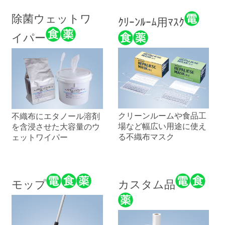
除菌ウェットワ
ｸﾘｰﾝﾙｰﾑ用ﾏｽｸ
イパー
クリーンルームや食品工
不織布にエタノール溶剤
場など幅広い用途に使え
を含浸させた大容量のウ
る不織布マスク
ェットワイパー
モップ
カスタム品