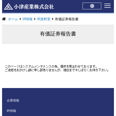
Japanese
English
ホーム
IR情報
IR資料室
有価証券報告書
有価証券報告書
企業情報
IR情報